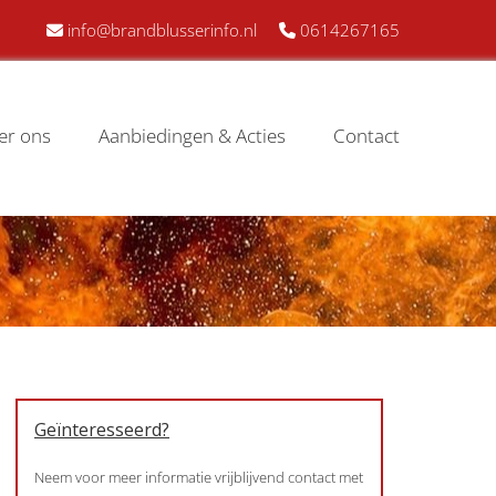
info@brandblusserinfo.nl
0614267165


er ons
Aanbiedingen & Acties
Contact
Geïnteresseerd?
Neem voor meer informatie vrijblijvend contact met