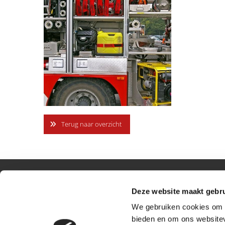
Terug naar overzicht
Contactgegevens
Brand(t
Deze website maakt gebru
We gebruiken cookies om c
Goedhartdonk 25
Disclaim
bieden en om ons websitev
5706WT Helmond