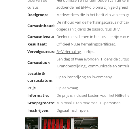
Doel van de
Het opfrissen en onderhouden van de kenn
cursus:
zodoende het BHV-diploma zijn geldigheid
Doelgroep:
Medewerkers die in het bezit zijn van een 
De inhoud van de herhalingscursus richt z
Cursusinhoud:
opgedaan tijdens de basiscursus
BHV
.
Cursusniveau:
Deelnemers dienen in het bezit te zijn van
Resultaat:
Officieel NBBe herhalingscertificaat.
Vervolgcursus:
BHV Herhaling
jaarlijks.
Eén dag of twee avonden. Tijdens de cursus
Cursusduur:
'Brandbestrijding', communicatie en ontru
Locatie &
Open inschrijving en in-company.
cursusdatum:
Prijs:
Op aanvraag.
Informatie:
De prijs is inclusief kosten voor het NBBe he
Groepsgrootte:
Minimaal 10 en maximaal 15 personen.
Inschrijven:
Digitaal
inschrijven
.