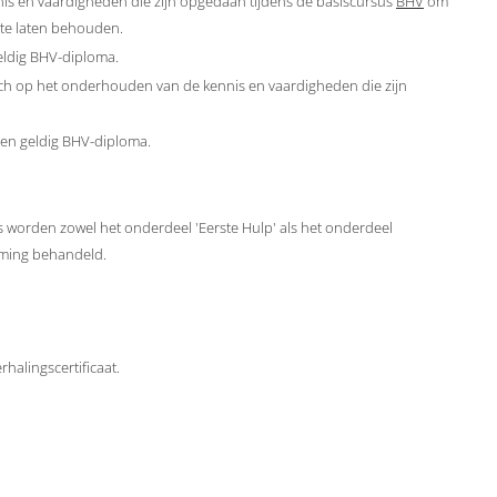
is en vaardigheden die zijn opgedaan tijdens de basiscursus
BHV
om
 te laten behouden.
geldig BHV-diploma.
ich op het onderhouden van de kennis en vaardigheden die zijn
 een geldig BHV-diploma.
 worden zowel het onderdeel 'Eerste Hulp' als het onderdeel
iming behandeld.
rhalingscertificaat.