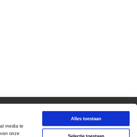
Alles toestaan
al media te
 van onze
Selectie toestaan