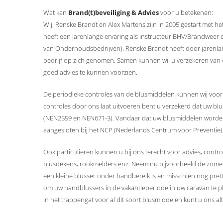
Wat kan
Brand(t)beveiliging & Advies
voor u betekenen:
Wij, Renske Brandt en Alex Martens zijn in 2005 gestart met het 
heeft een jarenlange ervaring als instructeur BHV/Brandweer
van Onderhoudsbedrijven). Renske Brandt heeft door jarenlange
bedrijf op zich genomen. Samen kunnen wij u verzekeren van ee
goed advies te kunnen voorzien.
De periodieke controles van de blusmiddelen kunnen wij voor ver
controles door ons laat uitvoeren bent u verzekerd dat uw 
(NEN2559 en NEN671-3). Vandaar dat uw blusmiddelen worden 
aangesloten bij het NCP (Nederlands Centrum voor Preventie)
Ook particulieren kunnen u bij ons terecht voor advies, contr
blusdekens, rookmelders enz. Neem nu bijvoorbeeld de zomerm
een kleine blusser onder handbereik is en misschien nog pretti
om uw handblussers in de vakantieperiode in uw caravan te 
in het trappengat voor al dit soort blusmiddelen kunt u ons al