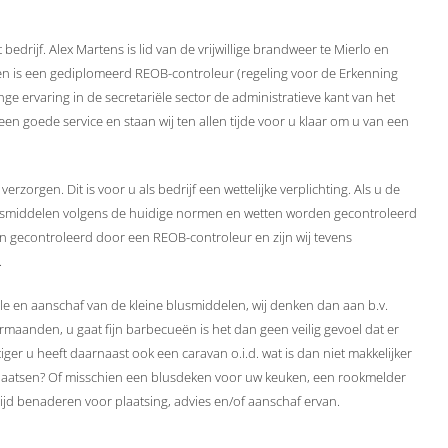
bedrijf. Alex Martens is lid van de vrijwillige brandweer te Mierlo en
 en is een gediplomeerd REOB-controleur (regeling voor de Erkenning
 ervaring in de secretariële sector de administratieve kant van het
n goede service en staan wij ten allen tijde voor u klaar om u van een
zorgen. Dit is voor u als bedrijf een wettelijke verplichting. Als u de
blusmiddelen volgens de huidige normen en wetten worden gecontroleerd
gecontroleerd door een REOB-controleur en zijn wij tevens
.
ole en aanschaf van de kleine blusmiddelen, wij denken dan aan b.v.
aanden, u gaat fijn barbecueën is het dan geen veilig gevoel dat er
ger u heeft daarnaast ook een caravan o.i.d. wat is dan niet makkelijker
plaatsen? Of misschien een blusdeken voor uw keuken, een rookmelder
tijd benaderen voor plaatsing, advies en/of aanschaf ervan.