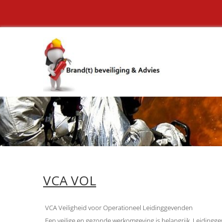
VCA VOL
VCA Veiligheid voor Operationeel Leidinggevenden
Een veilige en gezonde werkomgeving is belangrijk. Leiding