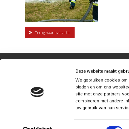
Terug naar overzicht
Contactgegevens
Brand(t
Deze website maakt gebru
We gebruiken cookies om c
Goedhartdonk 25
Disclaim
bieden en om ons websitev
5706WT Helmond
site met onze partners vo
T
0614267165
combineren met andere inf
E
info@brandblusserinfo.nl
uw gebruik van hun servic
KvK 17172877
Toestemmingsselectie