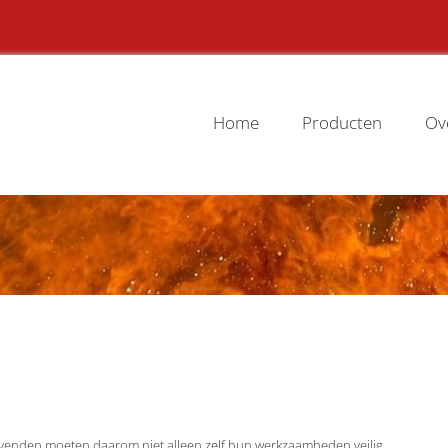
Home
Producten
Ov
gevenden moeten daarom niet alleen zelf hun werkzaamheden veilig