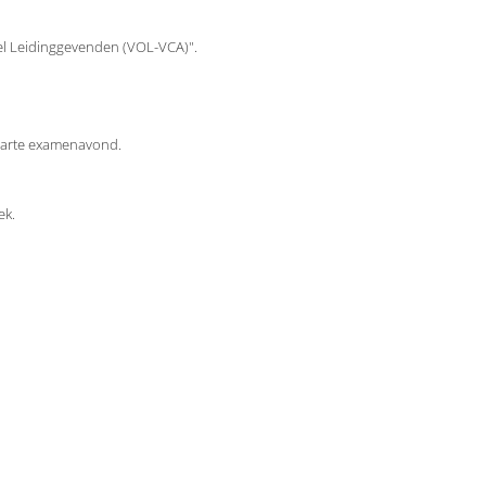
eel Leidinggevenden (VOL-VCA)".
parte examenavond.
ek.