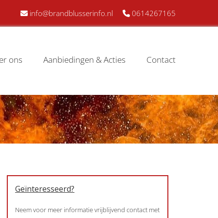
info@brandblusserinfo.nl
0614267165


er ons
Aanbiedingen & Acties
Contact
Geïnteresseerd?
Neem voor meer informatie vrijblijvend contact met