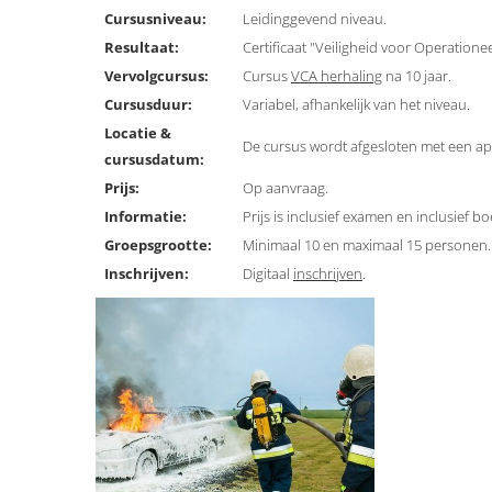
Cursusniveau:
Leidinggevend niveau.
Resultaat:
Certificaat "Veiligheid voor Operation
Vervolgcursus:
Cursus
VCA herhaling
na 10 jaar.
Cursusduur:
Variabel, afhankelijk van het niveau.
Locatie &
De cursus wordt afgesloten met een a
cursusdatum:
Prijs:
Op aanvraag.
Informatie:
Prijs is inclusief examen en inclusief bo
Groepsgrootte:
Minimaal 10 en maximaal 15 personen.
Inschrijven:
Digitaal
inschrijven
.